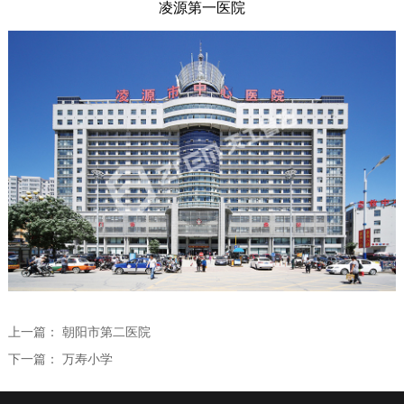
凌源第一医院
全过程咨询
学术研究
学术交流
人力资源
学术论文
人才理念
联系我们
专利课题
员工培训
专业技术委员会
社会招聘
校园招聘
上一篇：
朝阳市第二医院
下一篇：
万寿小学