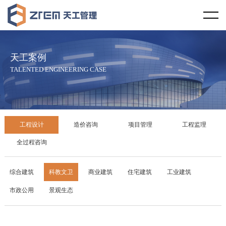
首页
天工视野
天工案例
企业概况
天工文化
TALENTED ENGINEERING CASE
企业资质
企业宗旨
天工资讯
服务范围
服务理念
行业新闻
天工案例
工程设计
造价咨询
项目管理
工程监理
服务区域
社会责任
天工新闻
工程设计
全过程咨询
合作伙伴
廉政教育
技术规范
造价咨询
综合建筑
科教文卫
商业建筑
住宅建筑
工业建筑
市政公用
景观生态
发展历程
项目管理
企业荣誉
工程监理