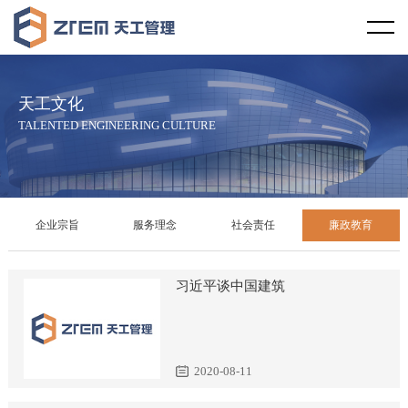
首页
天工视野
天工文化
企业概况
天工文化
TALENTED ENGINEERING CULTURE
企业资质
企业宗旨
服务范围
服务理念
企业宗旨
服务理念
社会责任
廉政教育
服务区域
社会责任
习近平谈中国建筑
合作伙伴
廉政教育
天工资讯
发展历程
2020-08-11
行业新闻
天工案例
企业荣誉