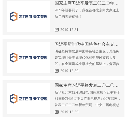
国家主席习近平发表二〇二〇年新年贺词
天工新闻
工程设计
学术研究
2020年就要到了，我在首都北京向大家送上
新年的美好祝福！
技术规范
造价咨询
学术交流
人力资源
2019-12-31
项目管理
学术论文
人才理念
联系我们
习近平新时代中国特色社会主义思想
明确坚持和发展中国特色社会主义，总任务
工程监理
专利课题
员工培训
是实现社会主义现代化和中华民族伟大复
兴，在全面建成小康社会的基础上，分两步
全过程咨询
专业技术委员会
社会招聘
走在本世纪中叶建成富强民主文明和和谐美
2019-12-30
丽的社会主义现代化强国
校园招聘
国家主席习近平将发表二〇二〇年新年贺词
新华社北京12月30日电 国家主席习近平将于
31日晚7时通过中央广播电视总台和互联网，
发表二〇二〇年新年贺词。中央广播电视总
台所属中央电视台综合频道、新闻频道、中
2019-12-30
文国际频道，中国国际电视台各外语频道，
中央人民广播电台，中国国际广播电台，以