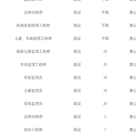
全过程咨询
专业技术委员会
社会招聘
总师办助理
面议
不限
萧山
机电安装助理工程师
面议
不限
萧山
校园招聘
土建、市政助理工程师
面议
不限
萧山
联系我们
国家注册监理工程师
面议
20
萧山
专业监理工程师
面议
20
萧山
市政监理员
面议
10
萧山
土建监理员
面议
10
萧山
安装监理员
面议
20
萧山
总师办助理
面议
2
萧山
造价工程师
面议
1
萧山