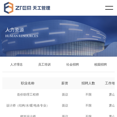
首页
天工视野
人力资源
企业概况
天工文化
HUMAN RESOURCES
企业资质
企业宗旨
天工资讯
服务范围
服务理念
行业新闻
天工案例
人才理念
员工培训
社会招聘
校园招聘
服务区域
社会责任
天工新闻
工程设计
学术研究
职业名称
薪资
招聘人数
工作地
合作伙伴
廉政教育
技术规范
造价咨询
学术交流
人力资源
造价助理工程师
面议
不限
萧山
发展历程
项目管理
学术论文
人才理念
设计师（结构/水/暖/电各专业）
面议
不限
萧山
企业荣誉
工程监理
专利课题
员工培训
建筑设计师
面议
不限
萧山