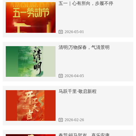
五一｜心有所向，步履不停
造价咨询
学术交流
人力资源
项目管理
学术论文
人才理念
联系我们
2026-05-01
工程监理
专利课题
员工培训
清明|万物探春，气清景明
全过程咨询
专业技术委员会
社会招聘
校园招聘
2026-04-05
马跃千里·敬启新程
2026-02-26
春节|福马贺岁，喜乐安康