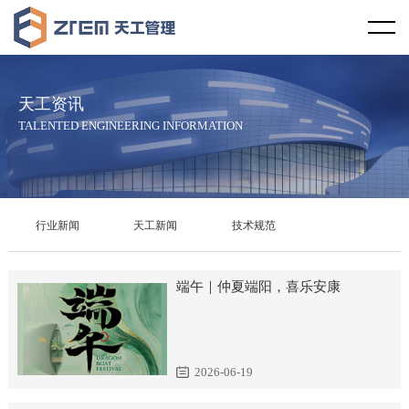
首页
天工视野
天工资讯
企业概况
天工文化
TALENTED ENGINEERING INFORMATION
企业资质
企业宗旨
天工资讯
服务范围
服务理念
行业新闻
行业新闻
天工新闻
技术规范
服务区域
社会责任
天工新闻
端午｜仲夏端阳，喜乐安康
合作伙伴
廉政教育
技术规范
天工案例
发展历程
2026-06-19
工程设计
学术研究
企业荣誉