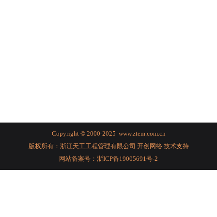
全过程咨询
学术研究
学术交流
人力资源
学术论文
人才理念
联系我们
专利课题
员工培训
Copyright ©
2000-2025
www.ztem.com.cn
专业技术委员会
社会招聘
版权所有：浙江天工工程管理有限公司
开创网络
技术支持
网站备案号：
浙ICP备19005691号-2
校园招聘