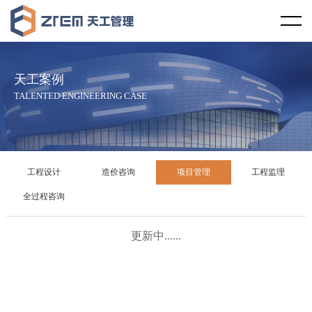
首页
天工视野
天工案例
企业概况
天工文化
TALENTED ENGINEERING CASE
企业资质
企业宗旨
天工资讯
服务范围
服务理念
行业新闻
天工案例
工程设计
造价咨询
项目管理
工程监理
服务区域
社会责任
天工新闻
工程设计
全过程咨询
合作伙伴
廉政教育
技术规范
造价咨询
更新中......
发展历程
项目管理
企业荣誉
工程监理