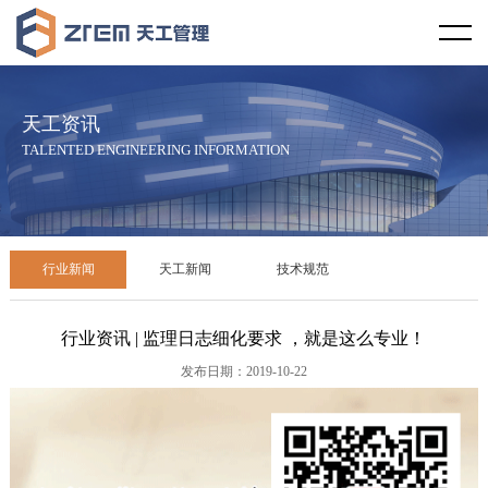
首页
天工视野
天工资讯
企业概况
天工文化
TALENTED ENGINEERING INFORMATION
企业资质
企业宗旨
天工资讯
服务范围
服务理念
行业新闻
行业新闻
天工新闻
技术规范
服务区域
社会责任
天工新闻
行业资讯 | 监理日志细化要求 ，就是这么专业！
合作伙伴
廉政教育
技术规范
发布日期：2019-10-22
天工案例
发展历程
工程设计
学术研究
企业荣誉