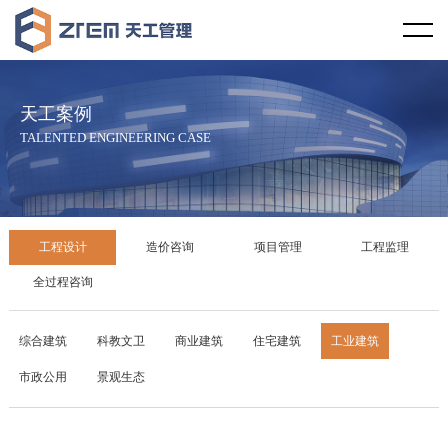
首页
天工视野
天工案例
企业概况
天工文化
TALENTED ENGINEERING CASE
企业资质
企业宗旨
天工资讯
服务范围
服务理念
行业新闻
天工案例
工程设计
造价咨询
项目管理
工程监理
服务区域
社会责任
天工新闻
工程设计
全过程咨询
合作伙伴
廉政教育
技术规范
造价咨询
综合建筑
科教文卫
商业建筑
住宅建筑
工业建筑
市政公用
景观生态
发展历程
项目管理
企业荣誉
工程监理