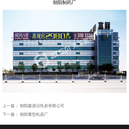
朝阳制药厂
全过程咨询
学术研究
学术交流
人力资源
学术论文
人才理念
联系我们
专利课题
员工培训
专业技术委员会
社会招聘
校园招聘
上一篇：
朝阳森源活性炭有限公司
下一篇：
朝阳重型机器厂