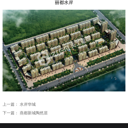
丽都水岸
全过程咨询
学术研究
学术交流
人力资源
学术论文
人才理念
联系我们
专利课题
员工培训
专业技术委员会
社会招聘
校园招聘
上一篇：
水岸华城
下一篇：
燕都新城陶然居