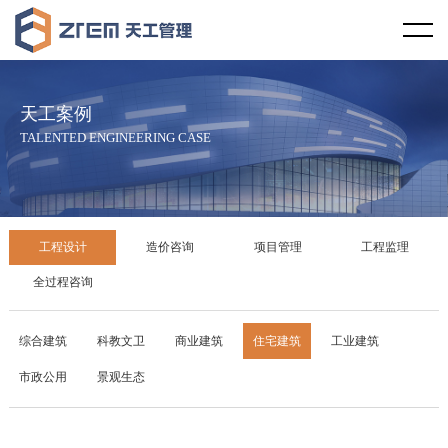
首页
天工视野
天工案例
企业概况
天工文化
TALENTED ENGINEERING CASE
企业资质
企业宗旨
天工资讯
服务范围
服务理念
行业新闻
天工案例
工程设计
造价咨询
项目管理
工程监理
服务区域
社会责任
天工新闻
工程设计
全过程咨询
合作伙伴
廉政教育
技术规范
造价咨询
综合建筑
科教文卫
商业建筑
住宅建筑
工业建筑
市政公用
景观生态
发展历程
项目管理
企业荣誉
工程监理