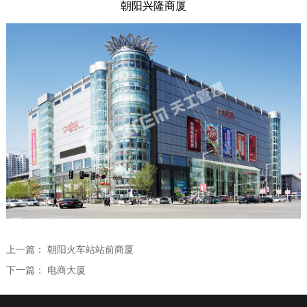
朝阳兴隆商厦
全过程咨询
学术研究
学术交流
人力资源
学术论文
人才理念
联系我们
专利课题
员工培训
专业技术委员会
社会招聘
校园招聘
上一篇：
朝阳火车站站前商厦
下一篇：
电商大厦