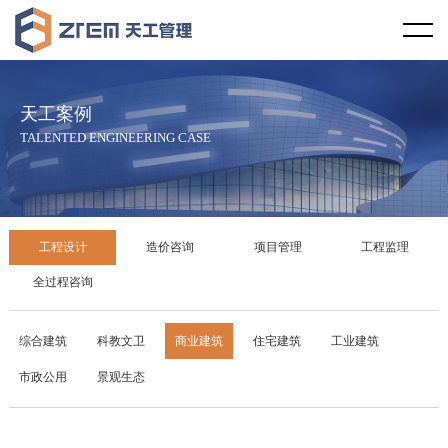
首页
天工视野
天工案例
企业概况
天工文化
TALENTED ENGINEERING CASE
企业资质
企业宗旨
天工资讯
服务范围
服务理念
行业新闻
天工案例
工程设计
造价咨询
项目管理
工程监理
服务区域
社会责任
天工新闻
工程设计
全过程咨询
合作伙伴
廉政教育
技术规范
造价咨询
综合建筑
科教文卫
商业建筑
住宅建筑
工业建筑
市政公用
景观生态
发展历程
项目管理
企业荣誉
工程监理