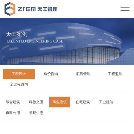
首页
天工视野
天工案例
企业概况
天工文化
TALENTED ENGINEERING CASE
企业资质
企业宗旨
天工资讯
服务范围
服务理念
行业新闻
天工案例
工程设计
造价咨询
项目管理
工程监理
服务区域
社会责任
天工新闻
工程设计
全过程咨询
合作伙伴
廉政教育
技术规范
造价咨询
综合建筑
科教文卫
商业建筑
住宅建筑
工业建筑
市政公用
景观生态
发展历程
项目管理
企业荣誉
工程监理