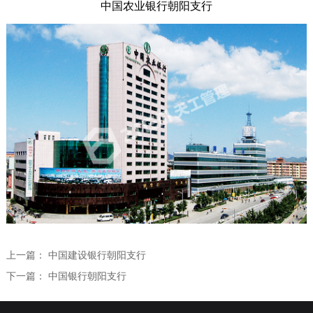
中国农业银行朝阳支行
全过程咨询
学术研究
学术交流
人力资源
学术论文
人才理念
联系我们
专利课题
员工培训
专业技术委员会
社会招聘
校园招聘
上一篇：
中国建设银行朝阳支行
下一篇：
中国银行朝阳支行