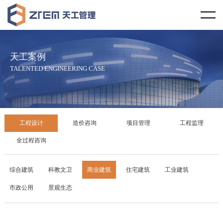
首页
天工视野
天工案例
企业概况
天工文化
TALENTED ENGINEERING CASE
企业资质
企业宗旨
天工资讯
服务范围
服务理念
行业新闻
天工案例
工程设计
造价咨询
项目管理
工程监理
服务区域
社会责任
天工新闻
工程设计
全过程咨询
合作伙伴
廉政教育
技术规范
造价咨询
综合建筑
科教文卫
商业建筑
住宅建筑
工业建筑
市政公用
景观生态
发展历程
项目管理
企业荣誉
工程监理